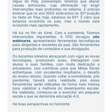
régua do Pisa, porexemplo, teremos que atacar
causas estruturais, cuja eliminação vai exigir
intervenções mais profundas no sistema. É preciso
lembrar que no ano 2000 estávamos na 30ª posição
no teste do Pisa; hoje, estamos na 65ª. É claro que
estamos evoluindo no país, mas o mundo está
evoluindo mais rapidamente.
Há luz no fim do túnel. Com a pandemia, fizemos
intervenções importantes. A FDG divulgou
oito
webinares
, apresentando ferramentas tecnológicas
para dirigentes e docentes do país. São ferramentas
para produção de conteúdos e sua divulgação.
Os docentes mineiros abraçaram com vigor as novas
tecnologias, produziram aulas, interagiram com
alunos e suas famílias, com muita dedicação e
entusiasmo. Isso contribuiu para que Minas Gerais
enfrentasse, com excelentes resultados, o desafio
do ensino remoto. Quando voltar à normalidade, pós
pandemia, haverá outra realidade, pois essas
ferramentas serão utilizadas de forma mais intensa
para viabilizar a melhoria do desempenho escolar.
Na realidade, começou-se a exercitar em pequena
escala o que se denomina educação 4.0.
Há boas perspectivas no horizonte.