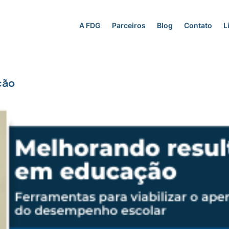
A FDG
Parceiros
Blog
Contato
L
ção