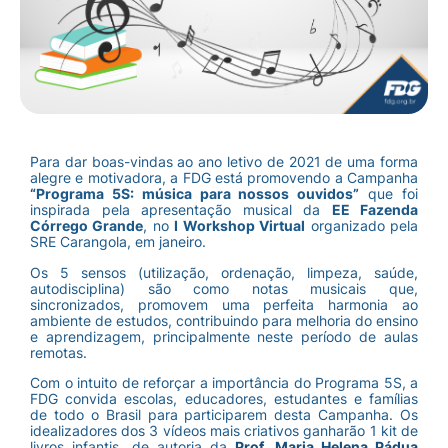
Para dar boas-vindas ao ano letivo de 2021 de uma forma
alegre e motivadora, a FDG está promovendo a Campanha
“Programa 5S: música para nossos ouvidos”
que foi
inspirada pela apresentação musical da
EE Fazenda
Córrego Grande
, no
I Workshop Virtual
organizado pela
SRE Carangola, em janeiro.
Os 5 sensos (utilização, ordenação, limpeza, saúde,
autodisciplina) são como notas musicais que,
sincronizados, promovem uma perfeita harmonia ao
ambiente de estudos, contribuindo para melhoria do ensino
e aprendizagem, principalmente neste período de aulas
remotas.
Com o intuito de reforçar a importância do Programa 5S, a
FDG convida escolas, educadores, estudantes e famílias
de todo o Brasil para participarem desta Campanha. Os
idealizadores dos 3 vídeos mais criativos ganharão 1 kit de
livros infantis, de autoria da
Prof. Maria Helena Pádua