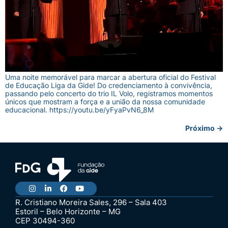
Uma noite memorável para marcar a abertura oficial do Festival
de Educação Liga da Gide! Do credenciamento à convivência,
passando pelo concerto do trio IL Volo, registramos momentos
únicos que mostram a força e a união da nossa comunidade
educacional. https://youtu.be/yFyaPvN6_8M
Próximo
→
R. Cristiano Moreira Sales, 296 – Sala 403
Estoril – Belo Horizonte – MG
CEP 30494-360