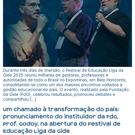
Durante três dias de imersão, o Festival de Educação Liga da
Gide 2025 reuniu milhares de gestores, professores e
autoridades de todo o Brasil no Expominas, em Belo Horizonte,
consolidando-se como um dos maiores encontros voltados à
gestão educacional do país. O evento, realizado pela Fundação
da Gide (FdG), celebrou resultados, promoveu debates e
compartilhou […]
Um chamado à transformação do país:
pronunciamento do instituidor da FdG,
Prof. Godoy, na abertura do Festival de
Educação Liga da Gide