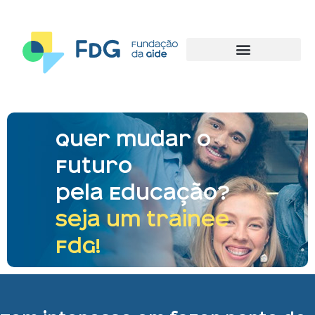
Quer mudar o
Futuro
pela Educação?
Seja um trainee
FdG!