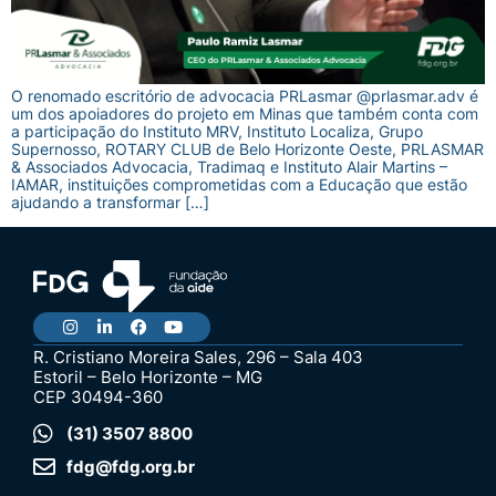
O renomado escritório de advocacia PRLasmar @prlasmar.adv é
um dos apoiadores do projeto em Minas que também conta com
a participação do Instituto MRV, Instituto Localiza, Grupo
Supernosso, ROTARY CLUB de Belo Horizonte Oeste, PRLASMAR
& Associados Advocacia, Tradimaq e Instituto Alair Martins –
IAMAR, instituições comprometidas com a Educação que estão
ajudando a transformar […]
R. Cristiano Moreira Sales, 296 – Sala 403
Estoril – Belo Horizonte – MG
CEP 30494-360
(31) 3507 8800
fdg@fdg.org.br