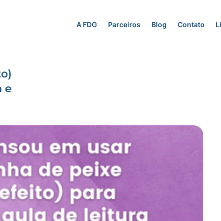
A FDG
Parceiros
Blog
Contato
L
to)
a e