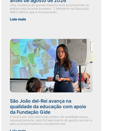
antes de agosto de 2026
Uma mudança de grande impacto está acontecendo na
política educacional brasileira. O Ministério da Educação
(MEC) definiu que a incorporação
Leia mais
São João del-Rei avança na
qualidade da educação com apoio
da Fundação Gide
A busca por uma educação pública de qualidade passa,
necessariamente, pelo fortalecimento da gestão escolar e
pelo acompanhamento consistente dos
Leia mais