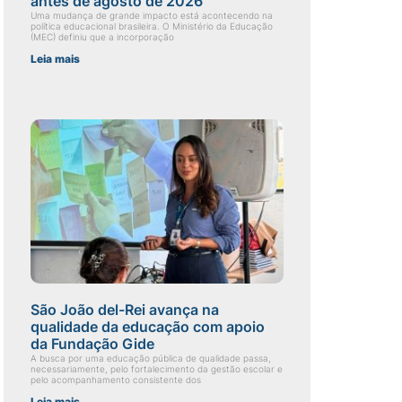
antes de agosto de 2026
Uma mudança de grande impacto está acontecendo na
política educacional brasileira. O Ministério da Educação
(MEC) definiu que a incorporação
Leia mais
São João del-Rei avança na
qualidade da educação com apoio
da Fundação Gide
A busca por uma educação pública de qualidade passa,
necessariamente, pelo fortalecimento da gestão escolar e
pelo acompanhamento consistente dos
Leia mais