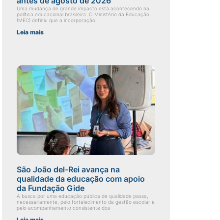
antes de agosto de 2026
Uma mudança de grande impacto está acontecendo na
política educacional brasileira. O Ministério da Educação
(MEC) definiu que a incorporação
Leia mais
São João del-Rei avança na
qualidade da educação com apoio
da Fundação Gide
A busca por uma educação pública de qualidade passa,
necessariamente, pelo fortalecimento da gestão escolar e
pelo acompanhamento consistente dos
Leia mais