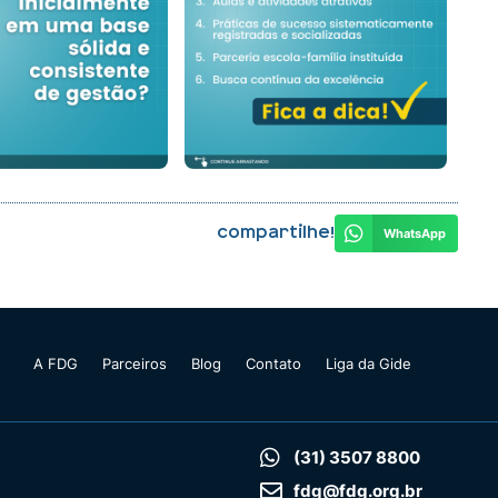
Compartilhe!
WhatsApp
A FDG
Parceiros
Blog
Contato
Liga da Gide
(31) 3507 8800
fdg@fdg.org.br