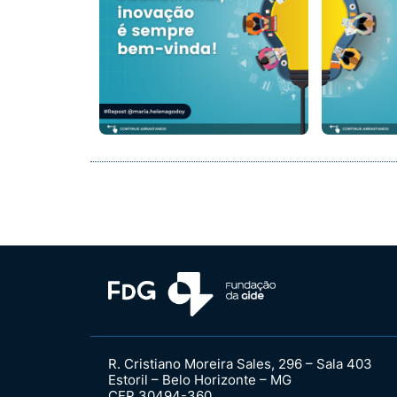
R. Cristiano Moreira Sales, 296 – Sala 403
Estoril – Belo Horizonte – MG
CEP 30494-360