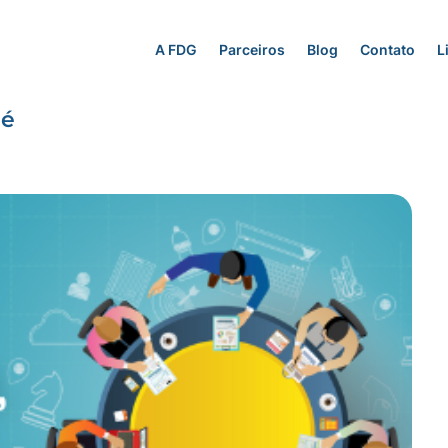
A FDG
Parceiros
Blog
Contato
L
 é