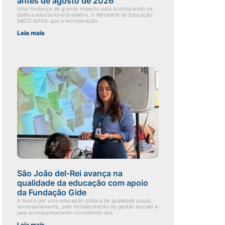
antes de agosto de 2026
Uma mudança de grande impacto está acontecendo na
política educacional brasileira. O Ministério da Educação
(MEC) definiu que a incorporação
Leia mais
São João del-Rei avança na
qualidade da educação com apoio
da Fundação Gide
A busca por uma educação pública de qualidade passa,
necessariamente, pelo fortalecimento da gestão escolar e
pelo acompanhamento consistente dos
Leia mais