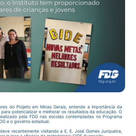
dores do Projeto em Minas Gerais, entende a importância da
a, para potencializar e melhorar os resultados da educação. O
 realizado pela FDG nas escolas contempladas no Programa
DG e o governo estadual.
steve recentemente visitando a E. E. José Gomes Junqueira,
r in loco a eficácia da metodologia GIDE Avançada.