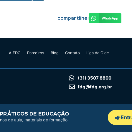
Compartilhe!
WhatsApp
A FDG
Parceiros
Blog
Contato
Liga da Gide
(31) 3507 8800
fdg@fdg.org.br
 PRÁTICOS DE EDUCAÇÃO
Entr
nos de aula, materiais de formação