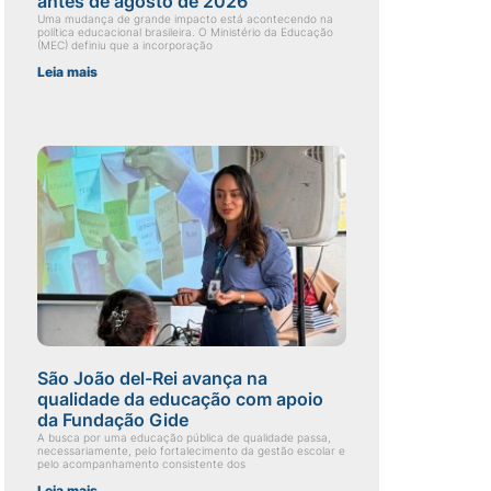
antes de agosto de 2026
Uma mudança de grande impacto está acontecendo na
política educacional brasileira. O Ministério da Educação
(MEC) definiu que a incorporação
Leia mais
São João del-Rei avança na
qualidade da educação com apoio
da Fundação Gide
A busca por uma educação pública de qualidade passa,
necessariamente, pelo fortalecimento da gestão escolar e
pelo acompanhamento consistente dos
Leia mais