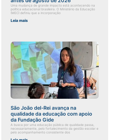
antes de agosto de 2026
Uma mudança de grande impacto está acontecendo na
política educacional brasileira. O Ministério da Educação
(MEC) definiu que a incorporação
Leia mais
São João del-Rei avança na
qualidade da educação com apoio
da Fundação Gide
A busca por uma educação pública de qualidade passa,
necessariamente, pelo fortalecimento da gestão escolar e
pelo acompanhamento consistente dos
Leia mais