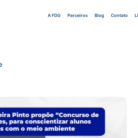
A FDG
Parceiros
Blog
Contato
L
e