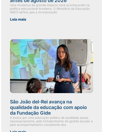
antes de agosto de 2026
Uma mudança de grande impacto está acontecendo na
política educacional brasileira. O Ministério da Educação
(MEC) definiu que a incorporação
Leia mais
São João del-Rei avança na
qualidade da educação com apoio
da Fundação Gide
A busca por uma educação pública de qualidade passa,
necessariamente, pelo fortalecimento da gestão escolar e
pelo acompanhamento consistente dos
Leia mais