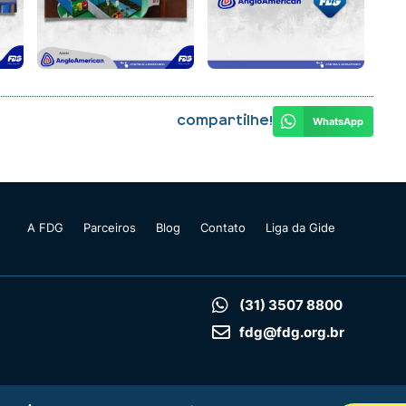
Compartilhe!
WhatsApp
A FDG
Parceiros
Blog
Contato
Liga da Gide
(31) 3507 8800
fdg@fdg.org.br