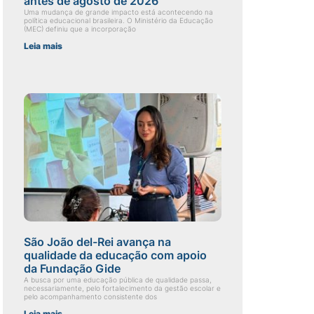
antes de agosto de 2026
Uma mudança de grande impacto está acontecendo na
política educacional brasileira. O Ministério da Educação
(MEC) definiu que a incorporação
Leia mais
São João del-Rei avança na
qualidade da educação com apoio
da Fundação Gide
A busca por uma educação pública de qualidade passa,
necessariamente, pelo fortalecimento da gestão escolar e
pelo acompanhamento consistente dos
Leia mais