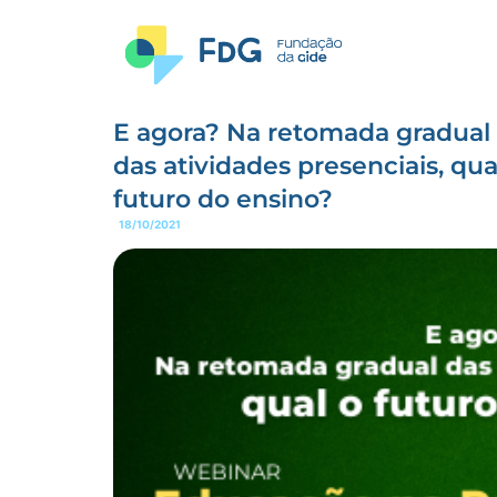
E agora? Na retomada gradual
das atividades presenciais, qua
futuro do ensino?
18/10/2021