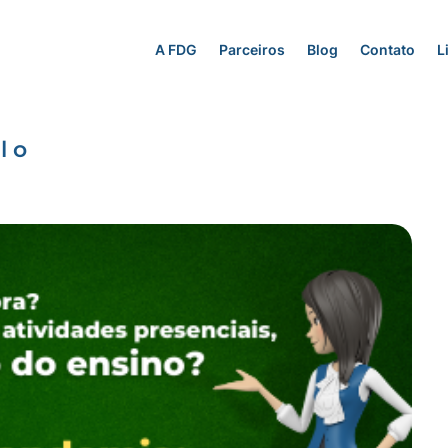
A FDG
Parceiros
Blog
Contato
L
l o