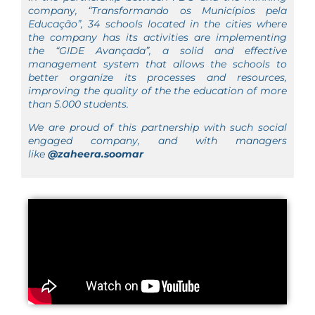
company, “Transformando os Municípios pela
Educação”, 34 schools located in the cities where
the company has its activities are implementing
the “GIDE Avançada”, a solid and effective
management system that allows the schools to
better organize its processes and resources,
improving the quality of the the education of more
than 5.000 students.
We are proud of this partnership with such social
engaged company, and with managers
like
@zaheera.soomar