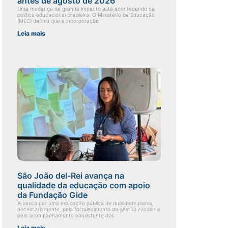
antes de agosto de 2026
Uma mudança de grande impacto está acontecendo na
política educacional brasileira. O Ministério da Educação
(MEC) definiu que a incorporação
Leia mais
São João del-Rei avança na
qualidade da educação com apoio
da Fundação Gide
A busca por uma educação pública de qualidade passa,
necessariamente, pelo fortalecimento da gestão escolar e
pelo acompanhamento consistente dos
Leia mais