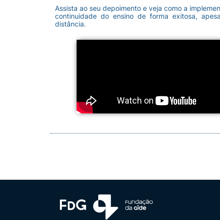
Assista ao seu depoimento e veja como a implemen
continuidade do ensino de forma exitosa, ape
distância.