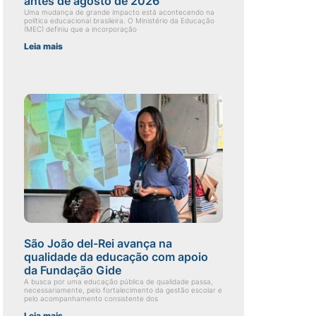
antes de agosto de 2026
Uma mudança de grande impacto está acontecendo na
política educacional brasileira. O Ministério da Educação
(MEC) definiu que a incorporação
Leia mais
São João del-Rei avança na
qualidade da educação com apoio
da Fundação Gide
A busca por uma educação pública de qualidade passa,
necessariamente, pelo fortalecimento da gestão escolar e
pelo acompanhamento consistente dos
Leia mais