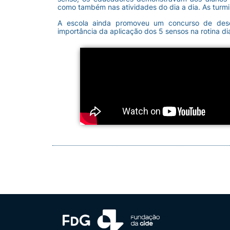
como também nas atividades do dia a dia. As turmi
A escola ainda promoveu um concurso de dese
importância da aplicação dos 5 sensos na rotina diá