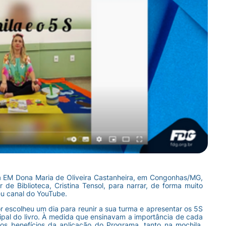
a EM Dona Maria de Oliveira Castanheira, em Congonhas/MG,
 de Biblioteca, Cristina Tensol, para narrar, de forma muito
seu canal do YouTube.
r escolheu um dia para reunir a sua turma e apresentar os 5S
ipal do livro. À medida que ensinavam a importância de cada
s benefícios da aplicação do Programa, tanto na mochila,