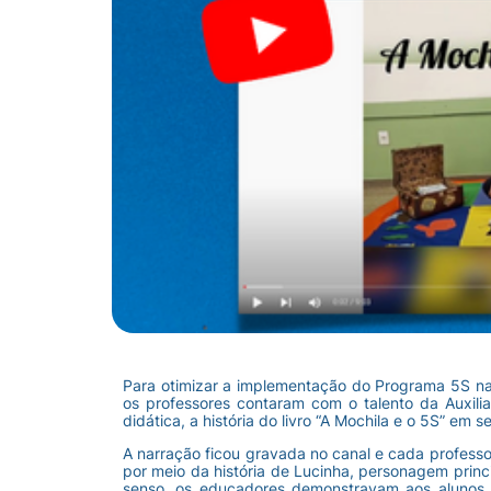
Para otimizar a implementação do Programa 5S n
os professores contaram com o talento da Auxiliar
didática, a história do livro “A Mochila e o 5S” em 
A narração ficou gravada no canal e cada professo
por meio da história de Lucinha, personagem princ
senso, os educadores demonstravam aos alunos o