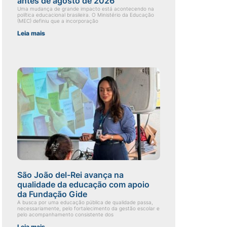
antes de agosto de 2026
Uma mudança de grande impacto está acontecendo na
política educacional brasileira. O Ministério da Educação
(MEC) definiu que a incorporação
Leia mais
São João del-Rei avança na
qualidade da educação com apoio
da Fundação Gide
A busca por uma educação pública de qualidade passa,
necessariamente, pelo fortalecimento da gestão escolar e
pelo acompanhamento consistente dos
Leia mais