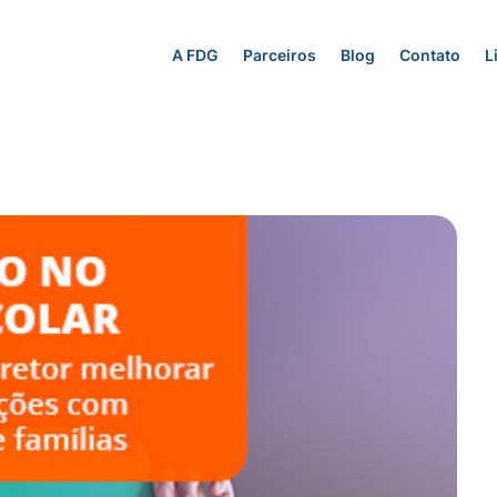
A FDG
Parceiros
Blog
Contato
L