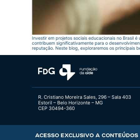
Investir em projetos sociais educacionais no Brasil 
contribuem significativamente para o desenvolvimen
reputação. Neste blog, exploraremos os principais b
R. Cristiano Moreira Sales, 296 – Sala 403
Estoril – Belo Horizonte – MG
CEP 30494-360
ACESSO EXCLUSIVO A CONTEÚDOS