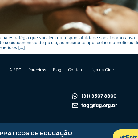
é uma estratégia que vai além da responsabilidade social corporativa
to socioeconômico do país e, ao mesmo tempo, colhem benefícios dir
enefícios […]
A FDG
Parceiros
Blog
Contato
Liga da Gide
(31) 3507 8800
fdg@fdg.org.br
 PRÁTICOS DE EDUCAÇÃO
Entr