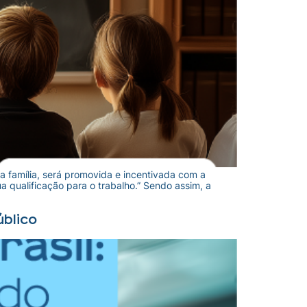
da família, será promovida e incentivada com a
 qualificação para o trabalho.” Sendo assim, a
úblico