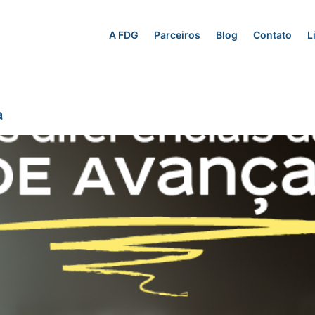
A FDG
Parceiros
Blog
Contato
L
a