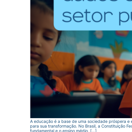
A educação é a base de uma sociedade próspera e eq
para sua transformação. No Brasil, a Constituição F
fundamental e o ensino médio, […]