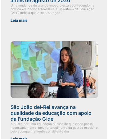
antes de agosto de 2026
Uma mudança de grande impacto está acontecendo na
política educacional brasileira. O Ministério da Educação
(MEC) definiu que a incorporação
Leia mais
São João del-Rei avança na
qualidade da educação com apoio
da Fundação Gide
A busca por uma educação pública de qualidade passa,
necessariamente, pelo fortalecimento da gestão escolar e
pelo acompanhamento consistente dos
Leia mais