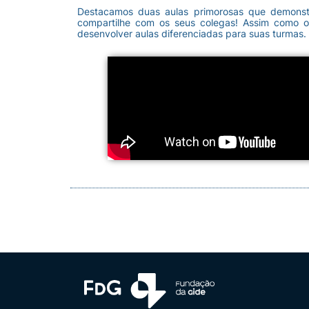
Destacamos duas aulas primorosas que demonstr
compartilhe com os seus colegas! Assim como
desenvolver aulas diferenciadas para suas turmas.