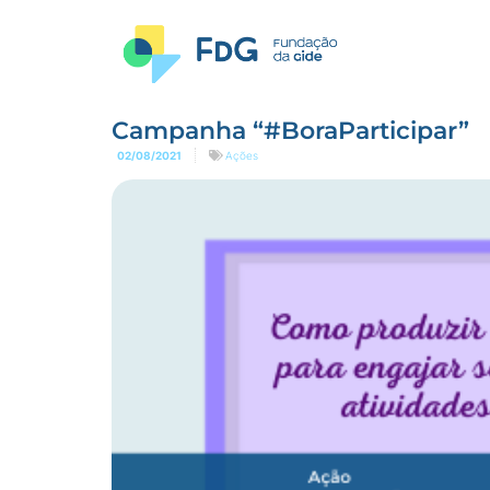
Campanha “#BoraParticipar”
02/08/2021
Ações