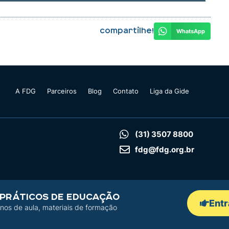
Compartilhe!
WhatsApp
A FDG
Parceiros
Blog
Contato
Liga da Gide
(31) 3507 8800
fdg@fdg.org.br
 PRÁTICOS DE EDUCAÇÃO
Entr
nos de aula, materiais de formação