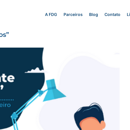
A FDG
Parceiros
Blog
Contato
L
os”