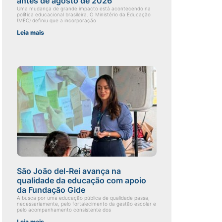
antes de agosto de 2026
Uma mudança de grande impacto está acontecendo na
política educacional brasileira. O Ministério da Educação
(MEC) definiu que a incorporação
Leia mais
São João del-Rei avança na
qualidade da educação com apoio
da Fundação Gide
A busca por uma educação pública de qualidade passa,
necessariamente, pelo fortalecimento da gestão escolar e
pelo acompanhamento consistente dos
Leia mais