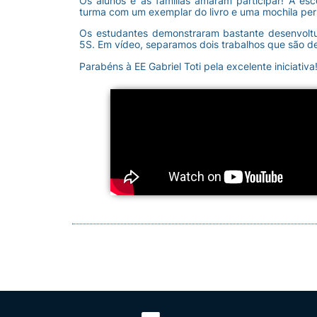
Os alunos e as famílias amaram participar! A es
turma com um exemplar do livro e uma mochila pers
Os estudantes demonstraram bastante desenvolt
5S. Em vídeo, separamos dois trabalhos que são de
Parabéns à EE Gabriel Toti pela excelente iniciativa