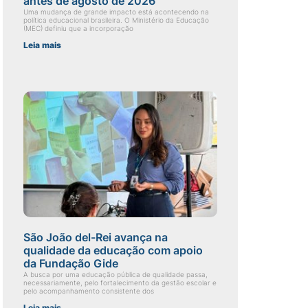
antes de agosto de 2026
Uma mudança de grande impacto está acontecendo na
política educacional brasileira. O Ministério da Educação
(MEC) definiu que a incorporação
Leia mais
São João del-Rei avança na
qualidade da educação com apoio
da Fundação Gide
A busca por uma educação pública de qualidade passa,
necessariamente, pelo fortalecimento da gestão escolar e
pelo acompanhamento consistente dos
Leia mais