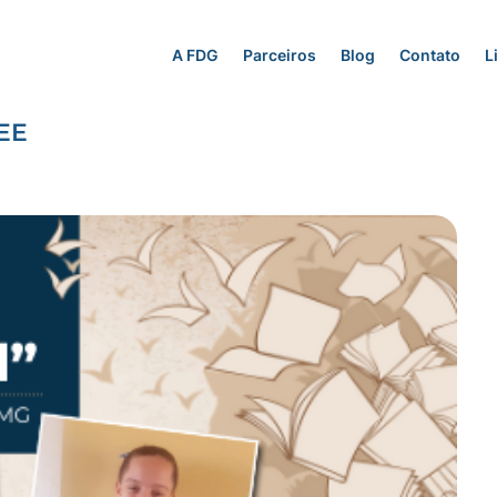
A FDG
Parceiros
Blog
Contato
L
 EE