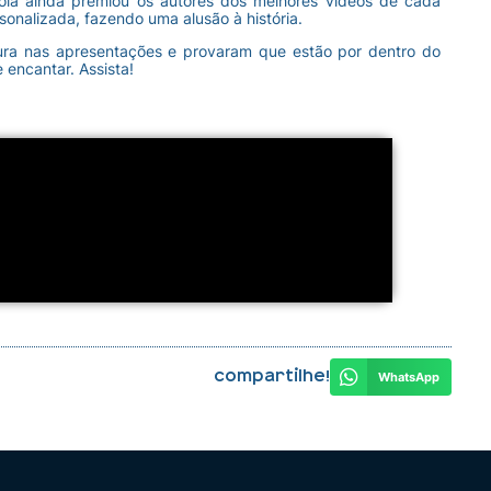
cola ainda premiou os autores dos melhores vídeos de cada
onalizada, fazendo uma alusão à história.
ura nas apresentações e provaram que estão por dentro do
 encantar. Assista!
!
Compartilhe!
WhatsApp