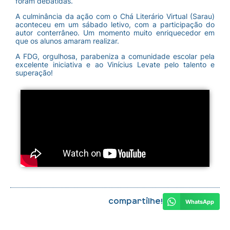
foram debatidas.
A culminância da ação com o Chá Literário Virtual (Sarau)
aconteceu em um sábado letivo, com a participação do
autor conterrâneo. Um momento muito enriquecedor em
que os alunos amaram realizar.
A FDG, orgulhosa, parabeniza a comunidade escolar pela
excelente iniciativa e ao Vinícius Levate pelo talento e
superação!
Compartilhe!
WhatsApp