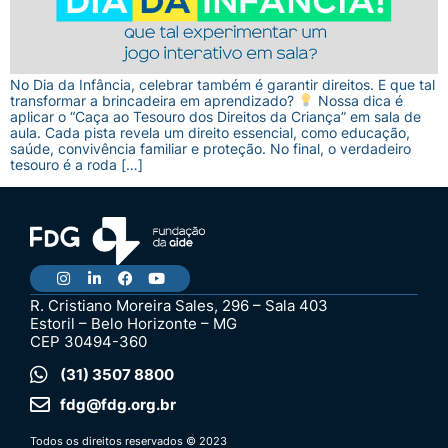
No Dia da Infância, celebrar também é garantir direitos. E que tal
transformar a brincadeira em aprendizado?
Nossa dica é
aplicar o “Caça ao Tesouro dos Direitos da Criança” em sala de
aula. Cada pista revela um direito essencial, como educação,
saúde, convivência familiar e proteção. No final, o verdadeiro
tesouro é a roda […]
R. Cristiano Moreira Sales, 296 – Sala 403
Estoril – Belo Horizonte – MG
CEP 30494-360
(31) 3507 8800
fdg@fdg.org.br
Todos os direitos reservados © 2023