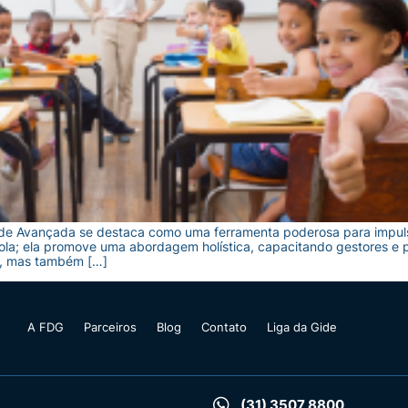
Gide Avançada se destaca como uma ferramenta poderosa para impuls
la; ela promove uma abordagem holística, capacitando gestores e p
, mas também […]
A FDG
Parceiros
Blog
Contato
Liga da Gide
(31) 3507 8800