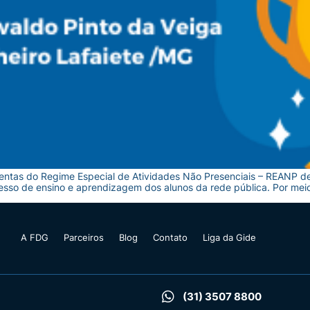
entas do Regime Especial de Atividades Não Presenciais – REANP d
esso de ensino e aprendizagem dos alunos da rede pública. Por meio
A FDG
Parceiros
Blog
Contato
Liga da Gide
(31) 3507 8800