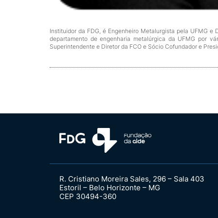
Instituidor da FDG, é Engenheiro Metalurgista pela UFMG e 
departamento de engenharia metalúrgica da UFMG por vár
Superintendente e Diretor da FCO e Sócio Cofundador e Pres
R. Cristiano Moreira Sales, 296 – Sala 403
Estoril – Belo Horizonte – MG
CEP 30494-360