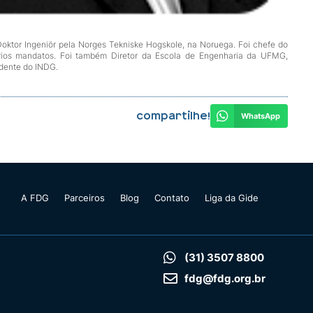
Doktor Ingeniör pela Norges Tekniske Hogskole, na Noruega. Foi chefe do
ios mandatos. Foi também Diretor da Escola de Engenharia da UFMG,
idente do INDG.
Compartilhe!
WhatsApp
A FDG
Parceiros
Blog
Contato
Liga da Gide
(31) 3507 8800
fdg@fdg.org.br