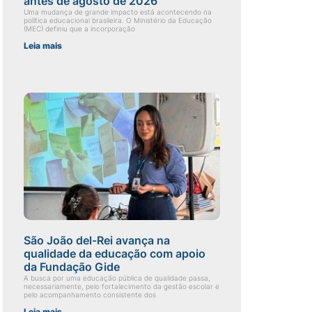
antes de agosto de 2026
Uma mudança de grande impacto está acontecendo na
política educacional brasileira. O Ministério da Educação
(MEC) definiu que a incorporação
Leia mais
São João del-Rei avança na
qualidade da educação com apoio
da Fundação Gide
A busca por uma educação pública de qualidade passa,
necessariamente, pelo fortalecimento da gestão escolar e
pelo acompanhamento consistente dos
Leia mais